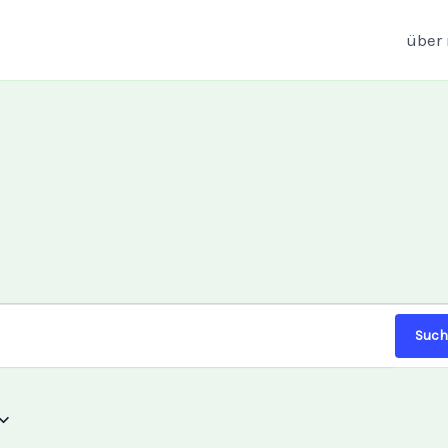
über
MITTWOCH
DONNERSTAG
FREITAG
Such