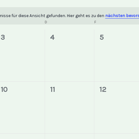
isse für diese Ansicht gefunden. Hier geht es zu den
nächsten bevor
Hinweis
D
F
0
0
0
3
4
5
en,
Veranstaltungen,
Veranstaltungen,
Veranstaltu
0
0
0
10
11
12
en,
Veranstaltungen,
Veranstaltungen,
Veranstaltu