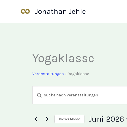
Zum
Jonathan Jehle
Inhalt
springen
MONTAG
DIENSTAG
Yogaklasse
Veranstaltungen
Veranstaltungen
Yogaklasse
Veranstaltungen
Bitte
Suche
Schlüsselwort
eingeben.
und
Suche
Ansichten,
nach
Juni 2026
Dieser Monat
Veranstaltungen
Navigation
Schlüsselwort.
Datum