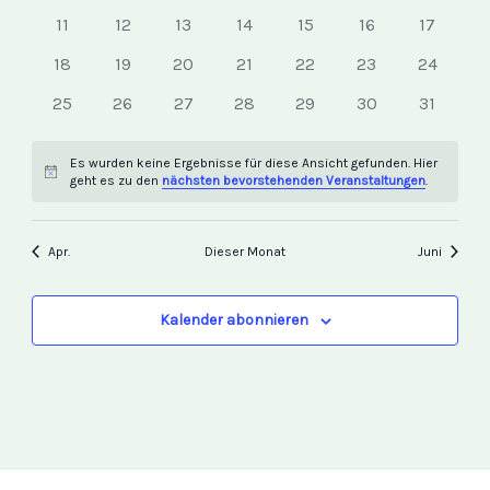
Veranstaltungen
Veranstaltungen
Veranstaltungen
Veranstaltungen
Veranstaltungen
Veranstaltungen
Veransta
0
0
0
0
0
0
0
11
12
13
14
15
16
17
Veranstaltungen
Veranstaltungen
Veranstaltungen
Veranstaltungen
Veranstaltungen
Veranstaltungen
Veransta
0
0
0
0
0
0
0
18
19
20
21
22
23
24
Veranstaltungen
Veranstaltungen
Veranstaltungen
Veranstaltungen
Veranstaltungen
Veranstaltungen
Veransta
0
0
0
0
0
0
0
25
26
27
28
29
30
31
Veranstaltungen
Veranstaltungen
Veranstaltungen
Veranstaltungen
Veranstaltungen
Veranstaltungen
Veransta
Es wurden keine Ergebnisse für diese Ansicht gefunden. Hier
Hinweis
geht es zu den
nächsten bevorstehenden Veranstaltungen
.
Apr.
Dieser Monat
Juni
Kalender abonnieren