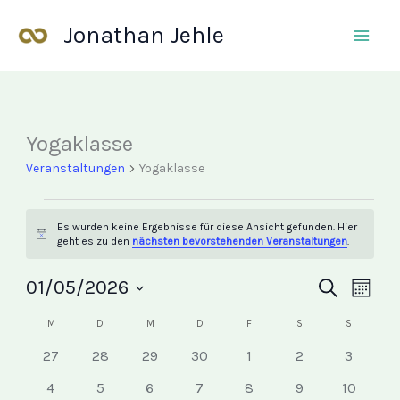
Zum
Jonathan Jehle
Inhalt
springen
MONTAG
DIENSTAG
MITTWOCH
DONNERSTAG
FREITAG
SAMSTAG
SONNTAG
Yogaklasse
Veranstaltungen
Veranstaltungen
Yogaklasse
Es wurden keine Ergebnisse für diese Ansicht gefunden. Hier
Hinweis
geht es zu den
nächsten bevorstehenden Veranstaltungen
.
01/05/2026
Veranstalt
Suche
Veran
Monat
Datum
Suche
Ansic
M
D
M
D
F
S
S
Kalender
wählen.
und
Navig
von
0
0
0
0
0
0
0
27
28
29
30
1
2
3
Ansichten,
Veranstaltungen
Veranstaltungen
Veranstaltungen
Veranstaltungen
Veranstaltungen
Veranstaltungen
Veranst
Veranstaltungen
Navigation
0
0
0
0
0
0
0
4
5
6
7
8
9
10