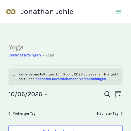
Zum
Jonathan Jehle
Inhalt
springen
Yoga
Veranstaltungen
for
Veranstaltungen
Yoga
10
Juni,
Keine Veranstaltungen für 10 Juni, 2026 vorgesehen. Hier geht
2026
Hinweis
es zu den
nächsten bevorstehenden Veranstaltungen
.
10/06/2026
Veranstalt
Suche
Veran
Tag
Datum
Suche
Ansic
wählen.
und
Navig
Vorheriger Tag
Nächster Tag
Ansichten,
Navigation