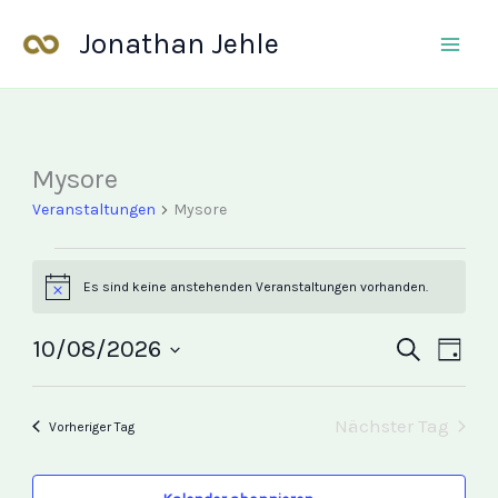
Zum
Jonathan Jehle
Inhalt
springen
Mysore
Veranstaltungen
for
Veranstaltungen
Mysore
10
August,
Es sind keine anstehenden Veranstaltungen vorhanden.
Hinweis
2026
10/08/2026
Veranstalt
Suche
Veran
Tag
Datum
Suche
Ansic
wählen.
und
Navig
Nächster Tag
Vorheriger Tag
Ansichten,
Navigation