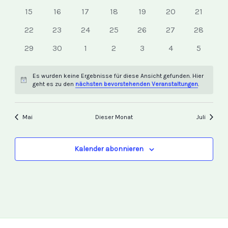
Veranstaltungen
Veranstaltungen
Veranstaltungen
Veranstaltungen
Veranstaltungen
Veranstaltungen
Veransta
0
0
0
0
0
0
0
15
16
17
18
19
20
21
Veranstaltungen
Veranstaltungen
Veranstaltungen
Veranstaltungen
Veranstaltungen
Veranstaltungen
Veransta
0
0
0
0
0
0
0
22
23
24
25
26
27
28
Veranstaltungen
Veranstaltungen
Veranstaltungen
Veranstaltungen
Veranstaltungen
Veranstaltungen
Veransta
0
0
0
0
0
0
0
29
30
1
2
3
4
5
Veranstaltungen
Veranstaltungen
Veranstaltungen
Veranstaltungen
Veranstaltungen
Veranstaltungen
Veranst
Es wurden keine Ergebnisse für diese Ansicht gefunden. Hier
Hinweis
geht es zu den
nächsten bevorstehenden Veranstaltungen
.
Mai
Dieser Monat
Juli
Kalender abonnieren