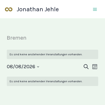
Zum
Jonathan Jehle
Inhalt
springen
Bremen
Es sind keine anstehenden Veranstaltungen vorhanden.
08/08/2026
Veranstalt
Suche
Veran
Monat
Datum
Suche
Ansic
Kalender
wählen.
und
Navig
Es sind keine anstehenden Veranstaltungen vorhanden.
von
Ansichten,
Veranstaltungen
Navigation